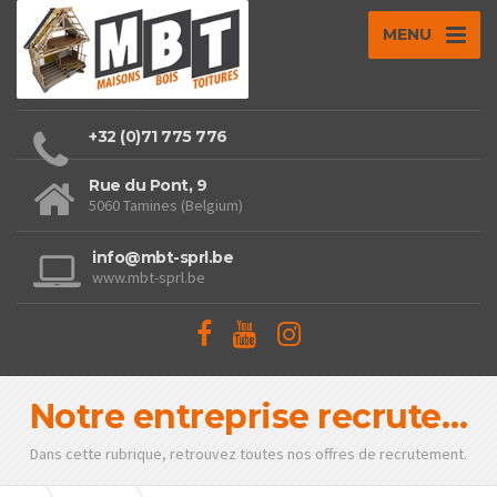
MENU
+32 (0)71 775 776
Rue du Pont, 9
5060 Tamines (Belgium)
info@mbt-sprl.be
www.mbt-sprl.be
Notre entreprise recrute…
Dans cette rubrique, retrouvez toutes nos offres de recrutement.