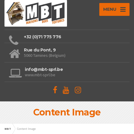
MENU
+32 (0)71 775 776
Rue du Pont, 9
5060 Tamines (Belgium)
info@mbt-sprl.be
www.mbt-sprl.be
Content Image
MBT
Content Image