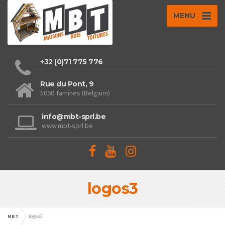
MENU
+32 (0)71 775 776
Rue du Pont, 9
5060 Tamines (Belgium)
info@mbt-sprl.be
www.mbt-sprl.be
logos3
MBT
logos3