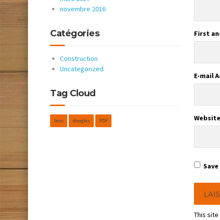
novembre 2016
Catégories
First a
Construction
Uncategorized
E-mail 
Tag Cloud
Websit
bois
douglas
PDF
Save 
This sit