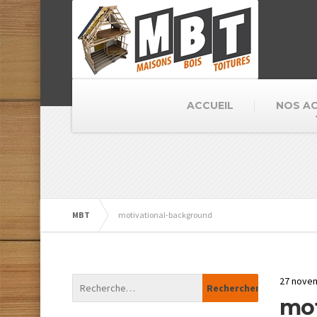
ACCUEIL
NOS AC
MBT
motivational-background
27 nove
mot