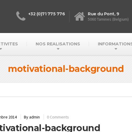
+32 (0)71 775 776
Rue du Pont, 9
5060 Tamines (Belgium)
TIVITES
NOS REALISATIONS
INFORMATION
motivational-background
mbre 2014
By
admin
0 Comments
ivational-background