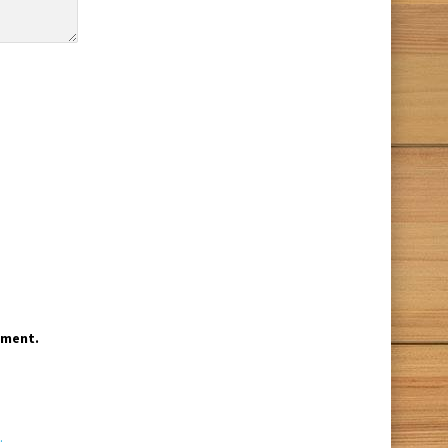
mment.
.