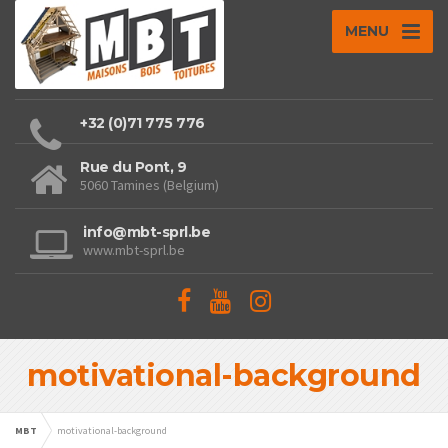
MENU
+32 (0)71 775 776
Rue du Pont, 9
5060 Tamines (Belgium)
info@mbt-sprl.be
www.mbt-sprl.be
motivational-background
MBT
motivational-background