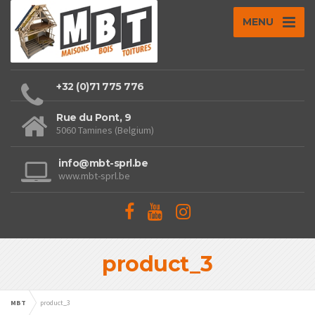
MENU
+32 (0)71 775 776
Rue du Pont, 9
5060 Tamines (Belgium)
info@mbt-sprl.be
www.mbt-sprl.be
product_3
MBT
product_3