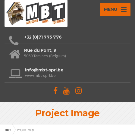
MENU
+32 (0)71 775 776
Rue du Pont, 9
5060 Tamines (Belgium)
info@mbt-sprl.be
www.mbt-sprl.be
Project Image
MBT
Project Image