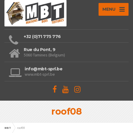
MENU
+32 (0)71 775 776
Rue du Pont, 9
5060 Tamines (Belgium)
info@mbt-sprl.be
www.mbt-sprl.be
roof08
MBT
roof08